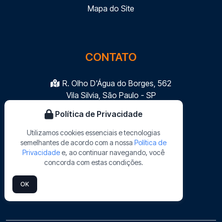
Mapa do Site
CONTATO
R. Olho D'Água do Borges, 562
Vila Silvia, São Paulo - SP
sac@sigasinalizacao.com.br
Política de Privacidade
(11) 3103-9099
Utilizamos cookies essenciais e tecnologias
semelhantes de acordo com a nossa
Política de
Eline (11) 91122-2399
Privacidade
e, ao continuar navegando, você
Teresa (11) 96023-2611
concorda com estas condições.
Edineia (11) 99668-8710
OK