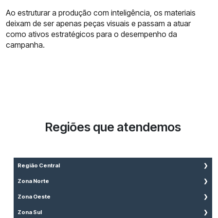
Ao estruturar a produção com inteligência, os materiais
deixam de ser apenas peças visuais e passam a atuar
como ativos estratégicos para o desempenho da
campanha.
Regiões que atendemos
Região Central
Aclimação
Zona Norte
Bela Vista
Brasilândia
Zona Oeste
Bom Retiro
Cachoeirinha
Água Branca
Zona Sul
Brás
Casa Verde