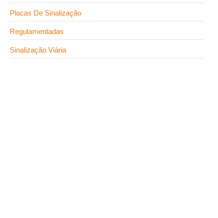
Placas De Sinalização
Regulamentadas
Sinalização Viária
23 de julho de 2026
Placa fotoluminescente SAVE: onde comprar o
modelo certo para estação de recarga de veículo
elétrico
17 de julho de 2026
Sinalização regulamentadora: onde comprar
modelos conforme norma
25 de junho de 2026
Placas para sinalização viária: o que a norma exige?
16 de junho de 2026