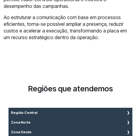
desempenho das campanhas.
Ao estruturar a comunicação com base em processos
eficientes, torna-se possível ampliar a presença, reduzir
custos e acelerar a execução, transformando a placa em
um recurso estratégico dentro da operação.
Regiões que atendemos
Região Central
Aclimação
Zona Norte
Bela Vista
Brasilândia
Zona Oeste
Bom Retiro