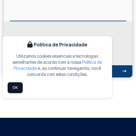
PLACA - PROIBIDO USO DE ADORNOS
Política de Privacidade
Utilizamos cookies essenciais e tecnologias
semelhantes de acordo com a nossa
Política de
Privacidade
e, ao continuar navegando, você
ORÇAR NO WHATSAPP
concorda com estas condições.
OK